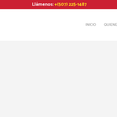
Llámenos:
+(507) 225-1487
INICIO
QUIEN