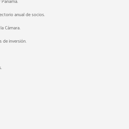
 y Panamá.
ectorio anual de socios.
 la Cámara.
 de inversión.
s.